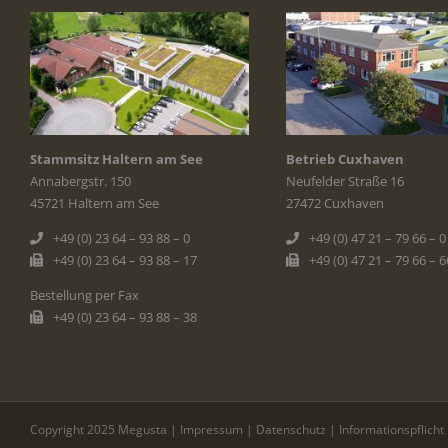
Stammsitz Haltern am See
Betrieb Cuxhaven
Annabergstr. 150
Neufelder Straße 16
45721 Haltern am See
27472 Cuxhaven
+49 (0) 23 64 – 93 88 – 0
+49 (0) 47 21 – 79 66 – 0
+49 (0) 23 64 – 93 88 – 17
+49 (0) 47 21 – 79 66 – 6
Bestellung per Fax
+49 (0) 23 64 – 93 88 – 38
Copyright 2025 Megusta |
Impressum
|
Datenschutz
|
Informationspflicht