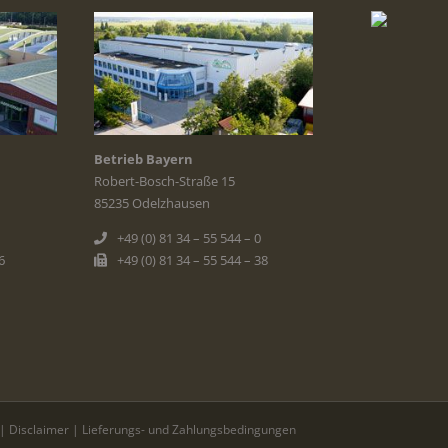
Betrieb Bayern
Robert-Bosch-Straße 15
85235 Odelzhausen
+49 (0) 81 34 – 55 544 – 0
6
+49 (0) 81 34 – 55 544 – 38
|
Disclaimer
|
Lieferungs- und Zahlungsbedingungen