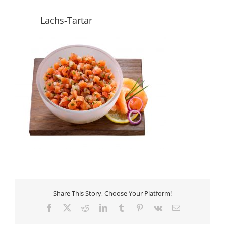
Lachs-Tartar
Share This Story, Choose Your Platform!
Facebook
X
Reddit
LinkedIn
Tumblr
Pinterest
Vk
E-
Mail