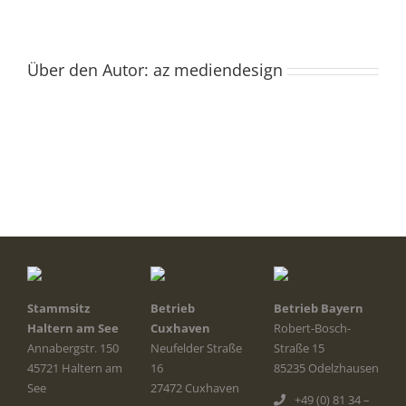
Über den Autor:
az mediendesign
Stammsitz
Betrieb
Betrieb Bayern
Haltern am See
Cuxhaven
Robert-Bosch-
Annabergstr. 150
Neufelder Straße
Straße 15
45721 Haltern am
16
85235 Odelzhausen
See
27472 Cuxhaven
+49 (0) 81 34 –