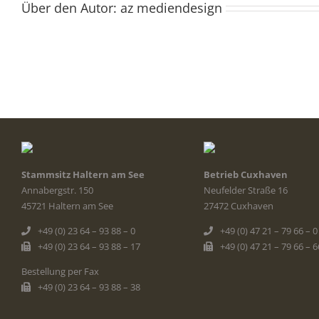
Über den Autor:
az mediendesign
Stammsitz Haltern am See
Betrieb Cuxhaven
Annabergstr. 150
Neufelder Straße 16
45721 Haltern am See
27472 Cuxhaven
+49 (0) 23 64 – 93 88 – 0
+49 (0) 47 21 – 79 66 – 0
+49 (0) 23 64 – 93 88 – 17
+49 (0) 47 21 – 79 66 – 6
Bestellung per Fax
+49 (0) 23 64 – 93 88 – 38