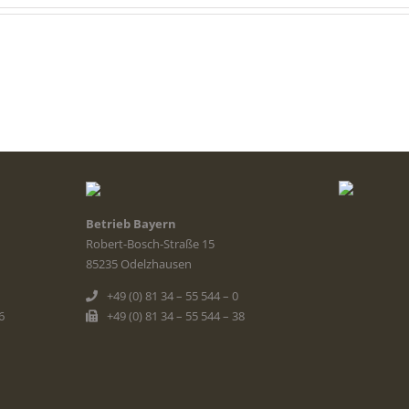
Betrieb Bayern
Robert-Bosch-Straße 15
85235 Odelzhausen
+49 (0) 81 34 – 55 544 – 0
6
+49 (0) 81 34 – 55 544 – 38