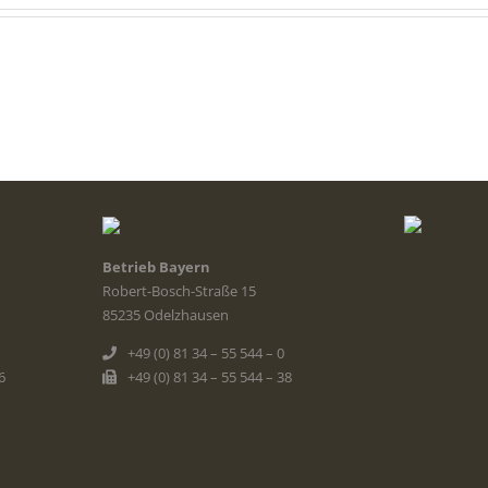
Betrieb Bayern
Robert-Bosch-Straße 15
85235 Odelzhausen
+49 (0) 81 34 – 55 544 – 0
6
+49 (0) 81 34 – 55 544 – 38