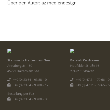
Über den Autor:
az mediendesign
Stammsitz Haltern am See
Betrieb Cuxhaven
Annabergstr. 150
Neufelder Straße 16
45721 Haltern am See
27472 Cuxhaven
+49 (0) 23 64 – 93 88 – 0
+49 (0) 47 21 – 79 66 – 0
+49 (0) 23 64 – 93 88 – 17
+49 (0) 47 21 – 79 66 – 6
Bestellung per Fax
+49 (0) 23 64 – 93 88 – 38