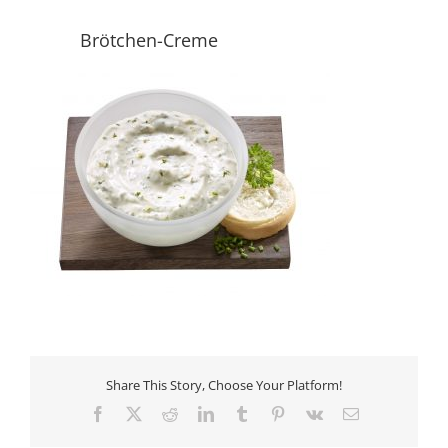
Brötchen-Creme
Share This Story, Choose Your Platform!
Facebook
X
Reddit
LinkedIn
Tumblr
Pinterest
Vk
E-
Mail