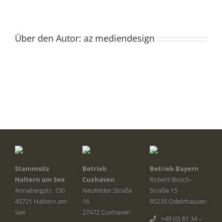
Über den Autor:
az mediendesign
Stammsitz
Betrieb
Betrieb Bayern
Haltern am See
Cuxhaven
Robert-Bosch-
Annabergstr. 150
Neufelder Straße
Straße 15
45721 Haltern am
16
85235 Odelzhausen
See
27472 Cuxhaven
+49 (0) 81 34 –